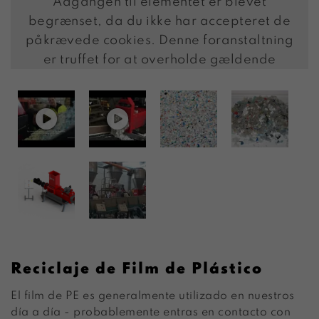
Adgangen til elementet er blevet
begrænset, da du ikke har accepteret de
påkrævede cookies. Denne foranstaltning
er truffet for at overholde gældende
databeskyttelseslovgivning. Du kan få
adgang til elementet ved at acceptere
cookies for elementet.
TILLAD COOKIES
LÆS MERE OM COOKIES
Reciclaje de Film de Plástico
El film de PE es generalmente utilizado en nuestros
día a día - probablemente entras en contacto con