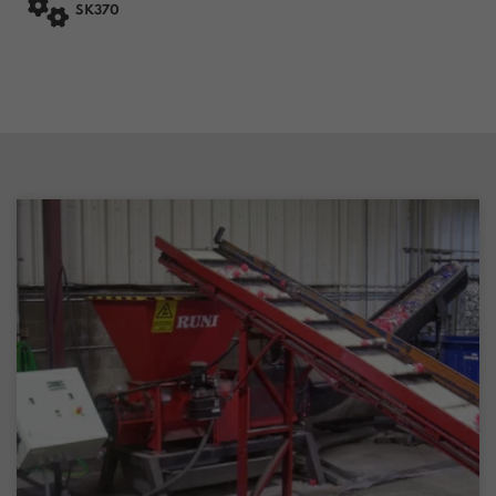

SK370