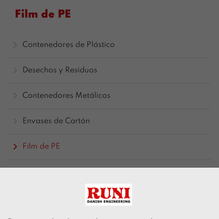
Film de PE
Contenedores de Plástico
Desechos y Residuos
Contenedores Metálicos
Envases de Cartón
Film de PE
Drenaje de CSR/CDR
Hoja de datos