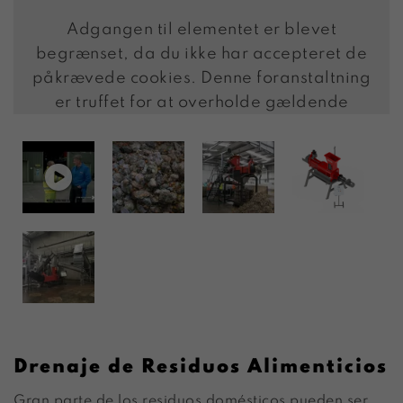
Adgangen til elementet er blevet
begrænset, da du ikke har accepteret de
påkrævede cookies. Denne foranstaltning
er truffet for at overholde gældende
databeskyttelseslovgivning. Du kan få
adgang til elementet ved at acceptere
cookies for elementet.
TILLAD COOKIES
LÆS MERE OM COOKIES
Drenaje de Residuos Alimenticios
Gran parte de los residuos domésticos pueden ser