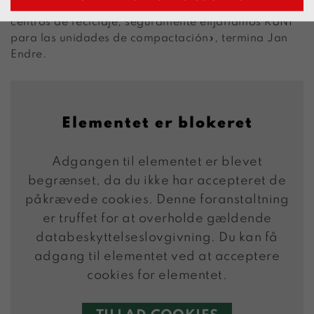
producimos o compramos. Si contruimos nuevos
centros de reciclaje, seguramente elijaríamos RUNI
para las unidades de compactación», termina Jan
Endre.
Elementet er blokeret
Adgangen til elementet er blevet
begrænset, da du ikke har accepteret de
påkrævede cookies. Denne foranstaltning
er truffet for at overholde gældende
databeskyttelseslovgivning. Du kan få
adgang til elementet ved at acceptere
cookies for elementet.